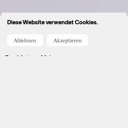
Diese Website verwendet Cookies.
Begleitmaterial Ausstellung Zeitströme
Ablehnen
Akzeptieren
Steinbeis Consulting Center China,
Frankfurt am Main
Anlässlich des 30-jährigen
Jubiläums der Städte­
partner­schaft zwischen
Frankfurt und Guangzhou